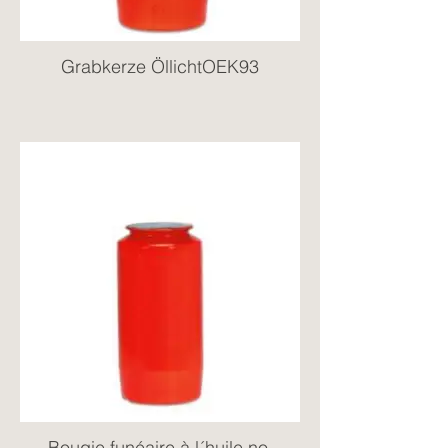
Grabkerze ÖllichtOEK93
Bougie funéaire à l´huile no.