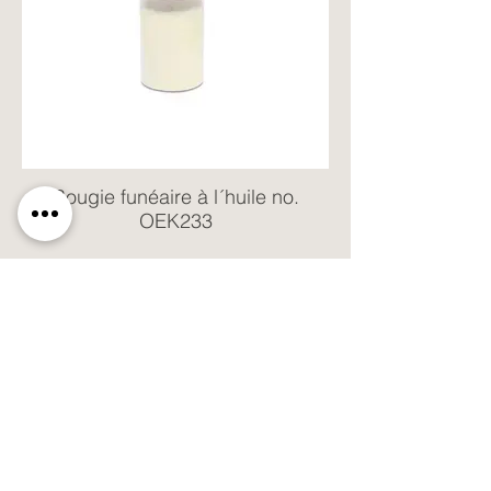
Bougie funéaire à l´huile no.
OEK233