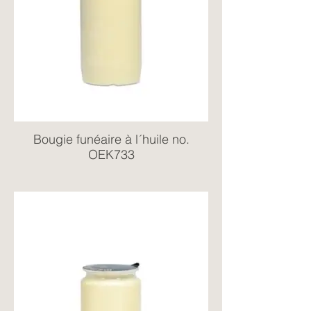
Bougie funéaire à l´huile no.
OEK733